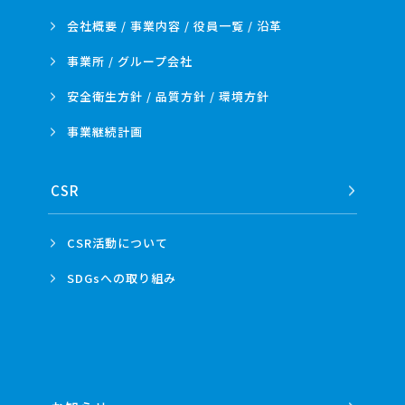
会社概要 / 事業内容 /
役員一覧 / 沿革
事業所 /
グループ会社
安全衛生方針 /
品質方針 /
環境方針
事業
継続計画
CSR
CSR活動
について
SDGsへの
取り組み