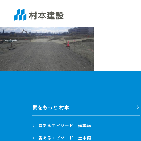
愛をもっと 村本
愛あるエピソード
建築編
愛あるエピソード
土木編