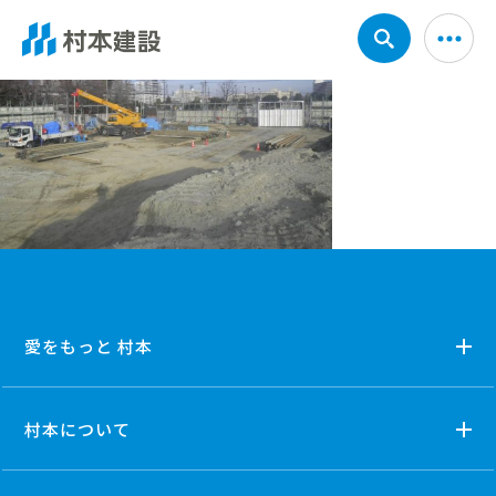
愛をもっと 村本
村本について