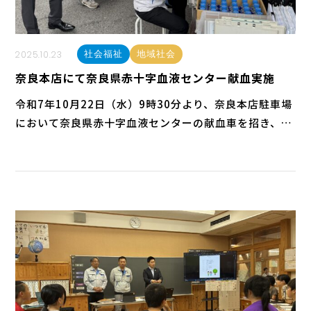
2025.10.23
社会福祉
地域社会
奈良本店にて奈良県赤十字血液センター献血実施
令和7年10月22日（水）9時30分より、奈良本店駐車場
において奈良県赤十字血液センターの献血車を招き、社
会貢献活動の一環として献血を実施しました。当日は、
村本建設奈良本店・奈良機材センター・村本道路の社員
をはじめ、協力会社や近隣住民の皆さまなど21名の
方々にご協力いただきました。ご参加いただいた皆さ
ま、あ