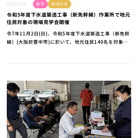
2025.11.03
教育
地域社会
令和5年度下水道築造工事（新免幹線）作業所で地元
住民対象の現場見学会開催
令7年11月2日(日)、令和5年度下水道築造工事（新免幹
線）(大阪府豊中市)に於いて、地元住民140名を対象に
した現場見学会を開催しました。豊中市では、平成11
年度より「10年に一度の大雨でも浸水しないまちづく
り」を目指し、浸水対策事業を進めています。本工事
は、すでに埋設されている下水道管では流下能力が不足
してい