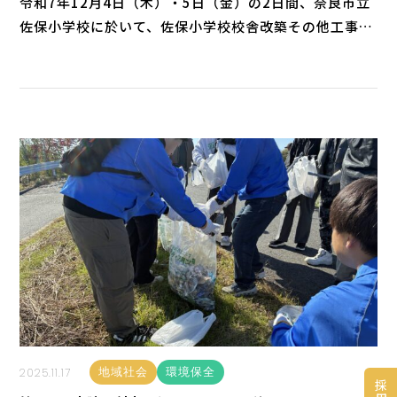
令和7年12月4日（木）・5日（金）の2日間、奈良市立
佐保小学校に於いて、佐保小学校校舎改築その他工事
(奈良市)に伴う現場見学会を、全児童を対象に開催しま
した。児童が通う学校の敷地内で新校舎の建設工事が進
められていることから、普段は見ることのできない工事
現場を実際に見てもらうことにしました。当日は、はじ
め
2025.11.17
地域社会
環境保全
採