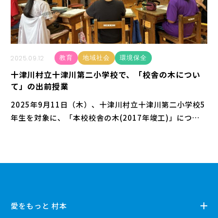
2025.09.12
教育
地域社会
環境保全
十津川村立十津川第二小学校で、「校舎の木につい
て」の出前授業
2025年9月11日（木）、十津川村立十津川第二小学校5
年生を対象に、「本校校舎の木(2017年竣工)」につい
ての出前授業を行いました。森林資源が豊かな十津川村
では、児童たちが地元の林業について学習を進めてお
り、その一環として、校舎に使用されている木材や建物
づくりについて理解を深めてもらうことを目的に授業を
実施
愛をもっと 村本