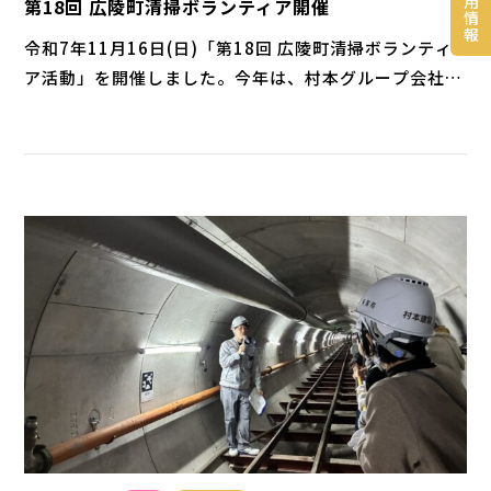
用
第18回 広陵町清掃ボランティア開催
情
報
令和7年11月16日(日)「第18回 広陵町清掃ボランティ
ア活動」を開催しました。今年は、村本グループ会社・
村本建設協力業者協同組合・村本建設安全衛生協力会・
村本道路安全協力会の４団体より193名が参加しまし
た。 9時30分より10班に分かれ、約２時間30分にわた
り広陵町内を清掃し、総重量150㎏のゴミを回収しまし
た。