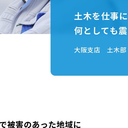
土木を仕事に
何としても震
大阪支店 土木部
で被害のあった地域に