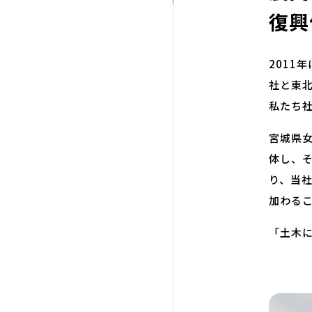
復興
201
社と東
私たち
宮城県
体し、
り、当
加わる
「土木