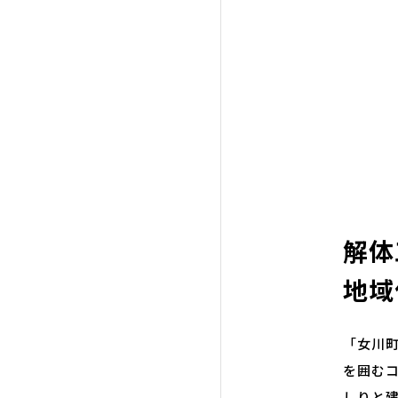
解体
地域
「女川
を囲む
しりと