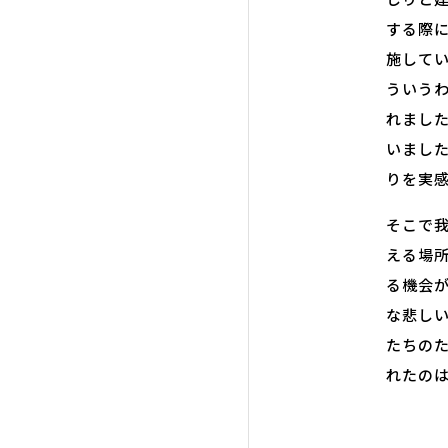
する際
施して
ういう
れまし
いまし
りを実
そこで
える場
る機会
な悲し
たちの
れたの