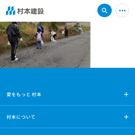
愛をもっと 村本
村本について