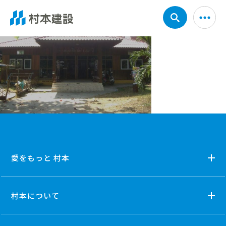
愛をもっと 村本
村本について