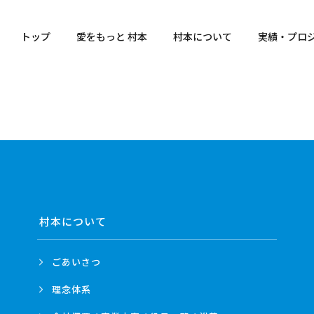
トップ
愛をもっと 村本
村本について
実績・プロ
村本について
ごあいさつ
理念体系