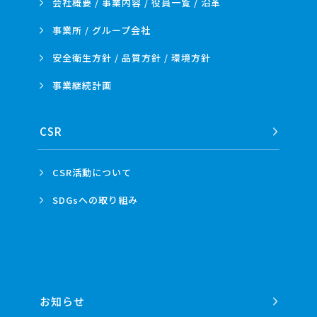
会社概要 / 事業内容 /
役員一覧 / 沿革
事業所 /
グループ会社
安全衛生方針 /
品質方針 /
環境方針
事業
継続計画
CSR
CSR活動
について
SDGsへの
取り組み
お知らせ