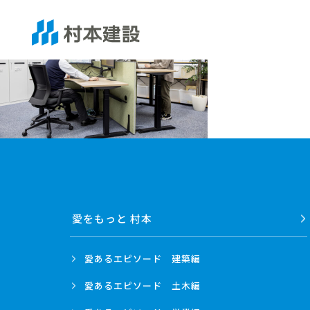
愛をもっと 村本
愛あるエピソード
建築編
愛あるエピソード
土木編