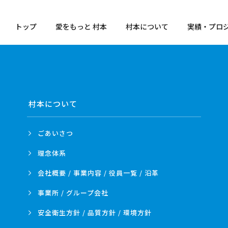
トップ
愛をもっと 村本
村本について
実績・プロ
村本について
ごあいさつ
理念体系
会社概要 / 事業内容 /
役員一覧 / 沿革
事業所 /
グループ会社
安全衛生方針 /
品質方針 /
環境方針