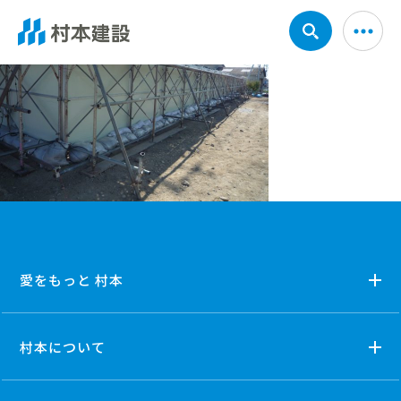
愛をもっと 村本
村本について