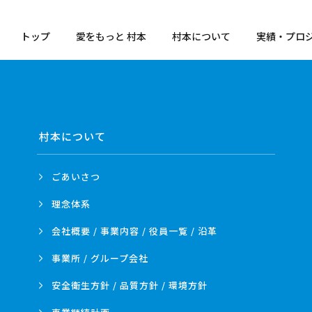
トップ
愛をもっと 村本
村本について
実績・プロ
村本について
ごあいさつ
理念体系
会社概要 / 事業内容 /
役員一覧 / 沿革
事業所 /
グループ会社
安全衛生方針 /
品質方針 /
環境方針