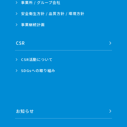
事業所 /
グループ会社
安全衛生方針 /
品質方針 /
環境方針
事業
継続計画
CSR
CSR活動
について
SDGsへの
取り組み
お知らせ