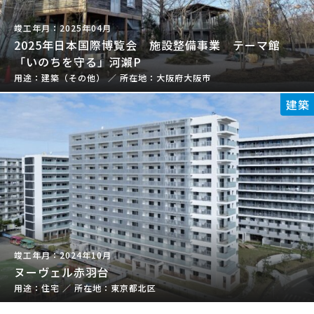
2025年04月
2025年日本国際博覧会 施設整備事業 テーマ館
「いのちを守る」河瀨P
建築（その他）
／
大阪府大阪市
建築
2024年10月
ヌーヴェル赤羽台
住宅
／
東京都北区