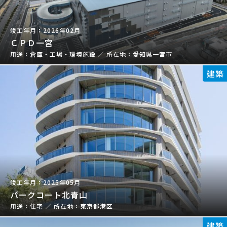
2026年02月
ＣＰＤ一宮
倉庫・工場・環境施設
／
愛知県一宮市
建築
2025年05月
パークコート北青山
住宅
／
東京都港区
建築