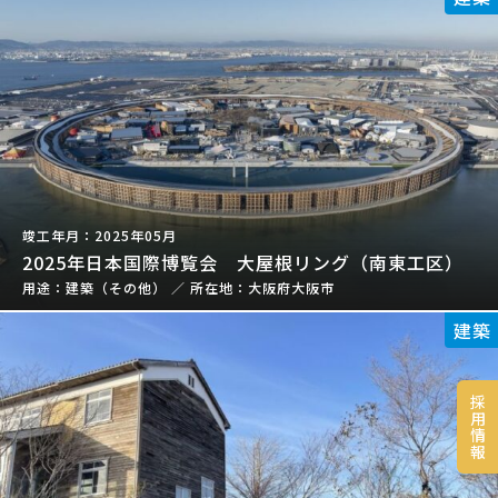
2025年05月
2025年日本国際博覧会 大屋根リング（南東工区）
建築（その他）
／
大阪府大阪市
建築
採
用
情
報