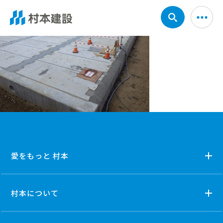
愛をもっと 村本
村本について