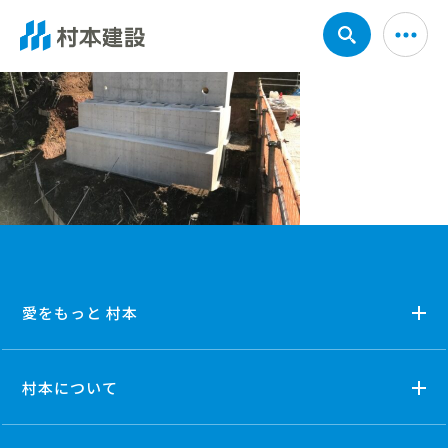
愛をもっと 村本
村本について