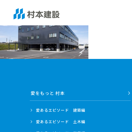
愛をもっと 村本
愛あるエピソード
建築編
愛あるエピソード
土木編