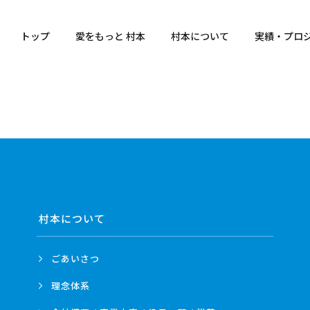
トップ
愛をもっと 村本
村本について
実績・プロ
村本について
ごあいさつ
理念体系