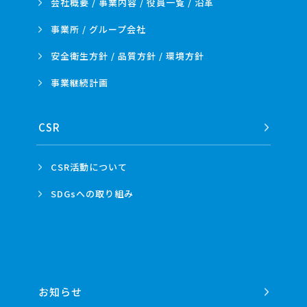
会社概要 / 事業内容 /
役員一覧 / 沿革
事業所 /
グループ会社
安全衛生方針 /
品質方針 /
環境方針
事業
継続計画
CSR
CSR活動
について
SDGsへの
取り組み
お知らせ