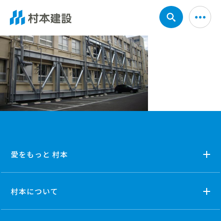
愛をもっと 村本
村本について