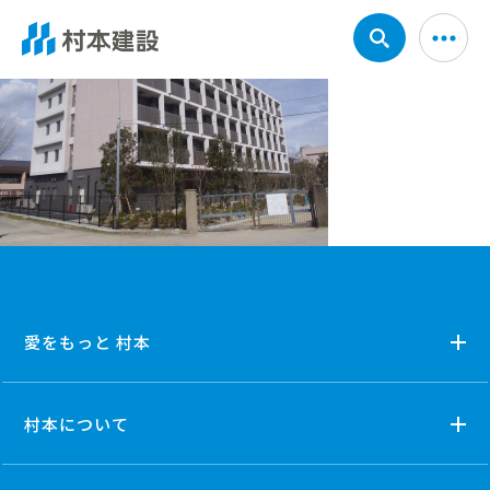
愛をもっと 村本
村本について