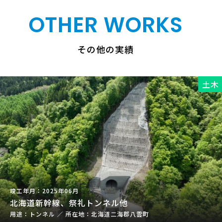
OTHER WORKS
その他の実績
土木
2025年06月
北海道新幹線、祭礼トンネル他
トンネル
／
北海道二海郡八雲町