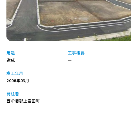
用途
工事概要
造成
ー
竣工年月
2006年03月
発注者
西牟婁郡上富田町