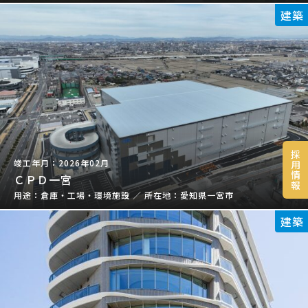
建築
採
2026年02月
用
情
ＣＰＤ一宮
報
倉庫・工場・環境施設
／
愛知県一宮市
建築