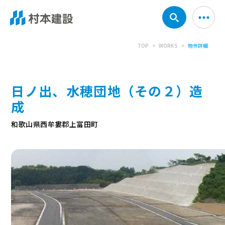
TOP
WORKS
物件詳細
日ノ出、水穂団地（その２）造
成
和歌山県西牟婁郡上富田町