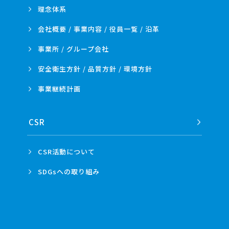
理念体系
会社概要 / 事業内容 /
役員一覧 / 沿革
事業所 /
グループ会社
安全衛生方針 /
品質方針 /
環境方針
事業
継続計画
CSR
CSR活動
について
SDGsへの
取り組み