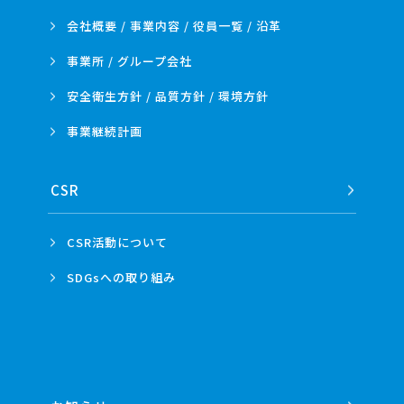
会社概要 / 事業内容 /
役員一覧 / 沿革
事業所 /
グループ会社
安全衛生方針 /
品質方針 /
環境方針
事業
継続計画
CSR
CSR活動
について
SDGsへの
取り組み