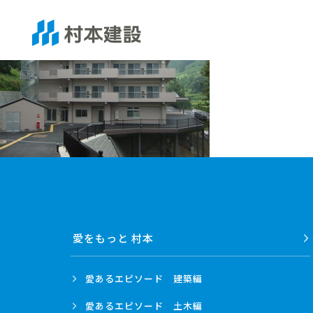
愛をもっと 村本
愛あるエピソード
建築編
愛あるエピソード
土木編