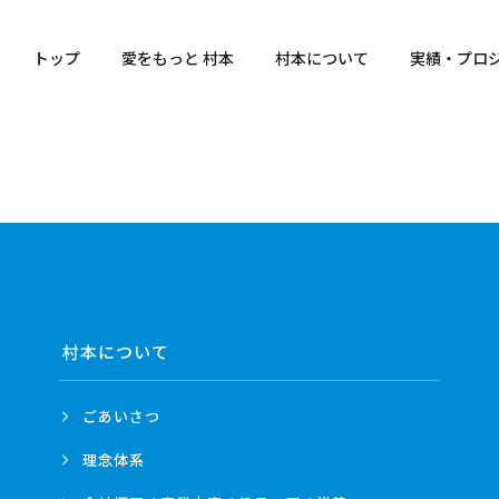
トップ
愛をもっと 村本
村本について
実績・プロ
村本について
ごあいさつ
理念体系