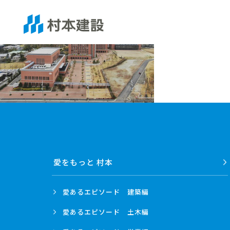
愛をもっと 村本
愛あるエピソード
建築編
愛あるエピソード
土木編