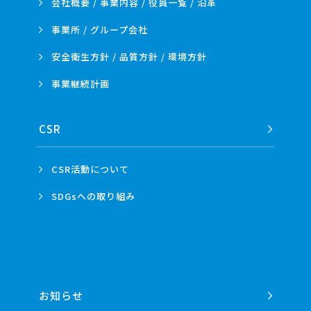
会社概要 / 事業内容 /
役員一覧 / 沿革
事業所 /
グループ会社
安全衛生方針 /
品質方針 /
環境方針
事業
継続計画
CSR
CSR活動
について
SDGsへの
取り組み
お知らせ