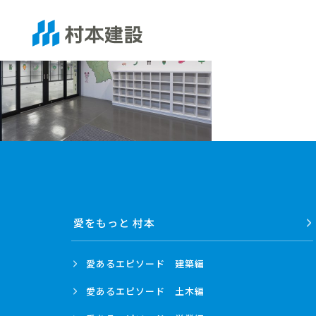
愛をもっと 村本
愛あるエピソード
建築編
愛あるエピソード
土木編