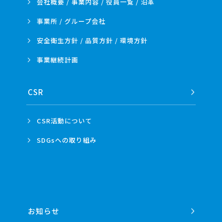
会社概要 / 事業内容 /
役員一覧 / 沿革
事業所 /
グループ会社
安全衛生方針 /
品質方針 /
環境方針
事業
継続計画
CSR
CSR活動
について
SDGsへの
取り組み
お知らせ