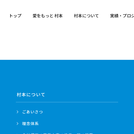
トップ
愛をもっと 村本
村本について
実績・プロ
村本について
ごあいさつ
理念体系