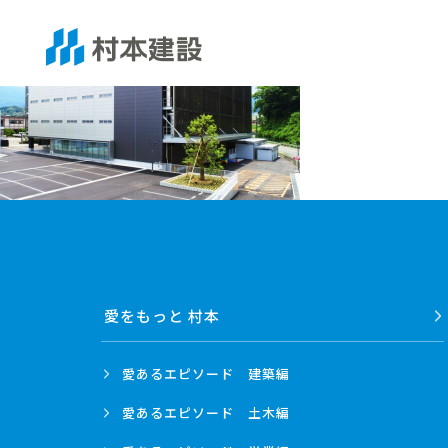
愛をもっと 村本
愛あるエピソード
建築編
愛あるエピソード
土木編