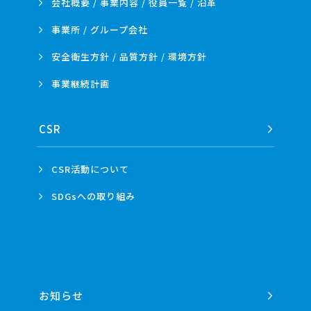
会社概要 / 事業内容 /
役員一覧 / 沿革
事業所 /
グループ会社
安全衛生方針 /
品質方針 /
環境方針
事業
継続計画
CSR
CSR活動
について
SDGsへの
取り組み
お知らせ