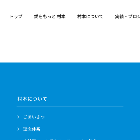
トップ
愛をもっと 村本
村本について
実績・プロ
村本について
ごあいさつ
理念体系