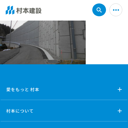
愛をもっと 村本
村本について