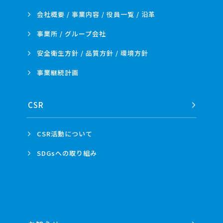
会社概要 / 事業内容 /
役員一覧 / 沿革
事業所 /
グループ会社
安全衛生方針 /
品質方針 /
環境方針
事業
継続計画
CSR
CSR活動
について
SDGsへの
取り組み