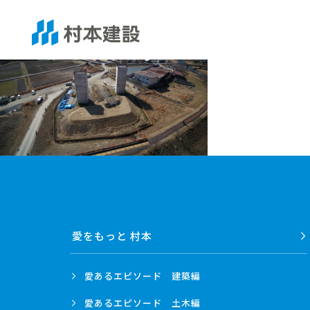
愛をもっと 村本
愛あるエピソード
建築編
愛あるエピソード
土木編