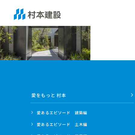
愛をもっと 村本
愛あるエピソード
建築編
愛あるエピソード
土木編