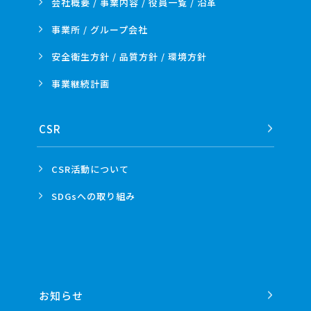
会社概要 / 事業内容 /
役員一覧 / 沿革
事業所 /
グループ会社
安全衛生方針 /
品質方針 /
環境方針
事業
継続計画
CSR
CSR活動
について
SDGsへの
取り組み
お知らせ