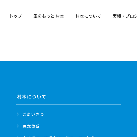
トップ
愛をもっと 村本
村本について
実績・プロ
村本について
ごあいさつ
理念体系