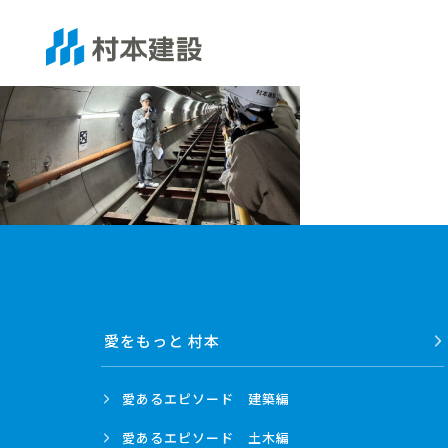
愛をもっと 村本
愛あるエピソード
建築編
愛あるエピソード
土木編