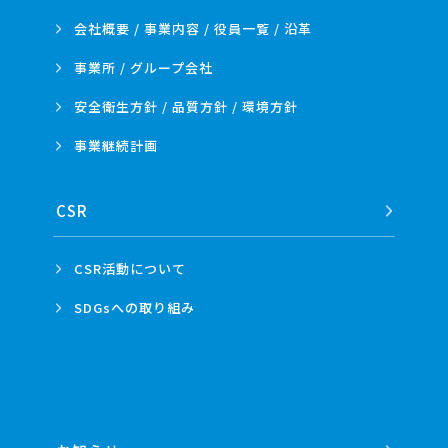
会社概要 / 事業内容 /
役員一覧 / 沿革
事業所 /
グループ会社
安全衛生方針 /
品質方針 /
環境方針
事業
継続計画
CSR
CSR活動
について
SDGsへの
取り組み