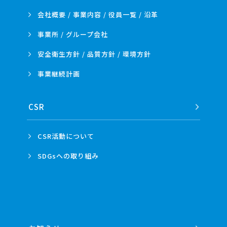
会社概要 / 事業内容 /
役員一覧 / 沿革
事業所 /
グループ会社
安全衛生方針 /
品質方針 /
環境方針
事業
継続計画
CSR
CSR活動
について
SDGsへの
取り組み