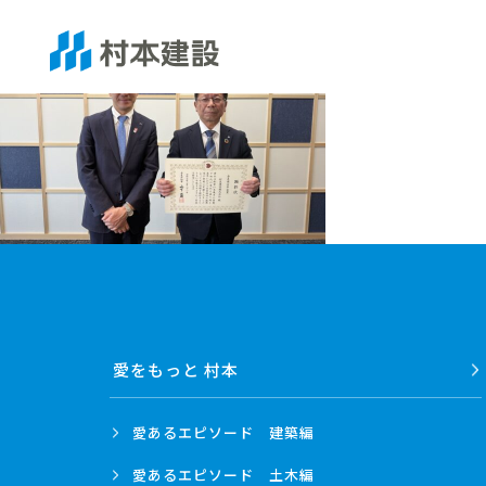
愛をもっと 村本
愛あるエピソード
建築編
愛あるエピソード
土木編