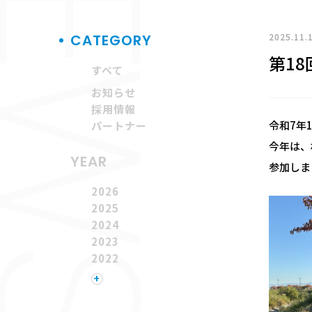
EWS
2025.11.
CATEGORY
第1
すべて
お知らせ
採用情報
令和7年
パートナー
今年は、
YEAR
参加しま
2026
2025
2024
2023
2022
2021
+
2020
2019