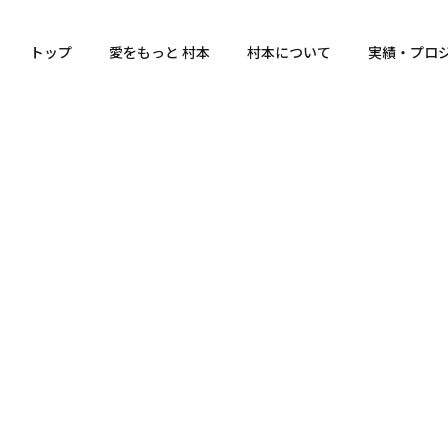
トップ
愛をもっと 村本
村本について
実績・プロ