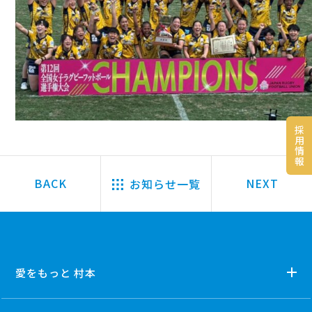
採
用
情
報
お知らせ一覧
愛をもっと 村本