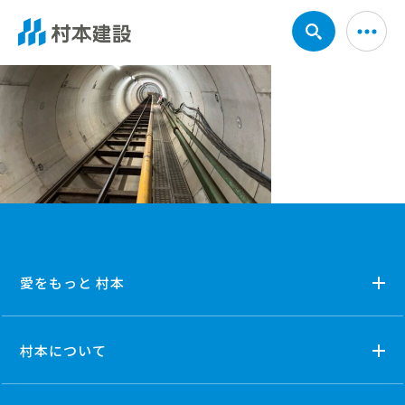
愛をもっと 村本
村本について