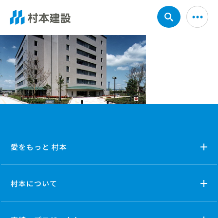
愛をもっと 村本
村本について