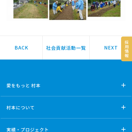
採
用
社会貢献活動一覧
情
報
愛をもっと 村本
村本について
実績・プロジェクト