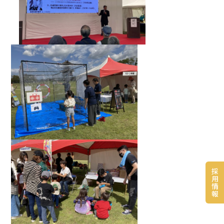
採
用
情
報