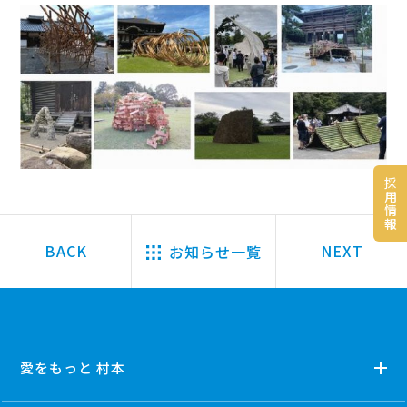
採
用
情
報
お知らせ一覧
愛をもっと 村本