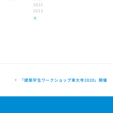
2023
2022
2021
+
2020
2019
2018
2017
2016
2015
2014
2013
2012
2011
「建築学生ワークショップ東大寺2020」開催
2010
2009
2008
2007
2006