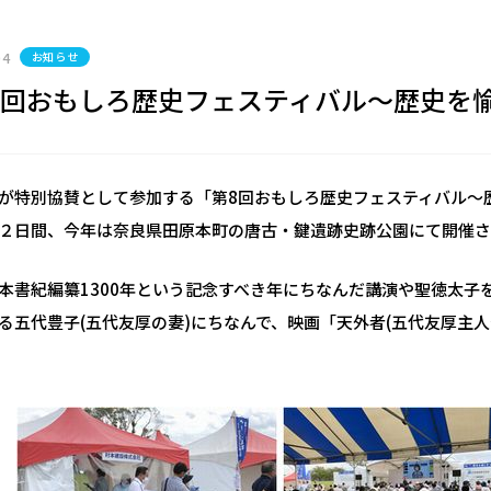
04
お知らせ
9回おもしろ歴史フェスティバル～歴史を
が特別協賛として参加する「第8回おもしろ歴史フェスティバル～歴
２日間、今年は奈良県田原本町の唐古・鍵遺跡史跡公園にて開催
本書紀編纂1300年という記念すべき年にちなんだ講演や聖徳太
る五代豊子(五代友厚の妻)にちなんで、映画「天外者(五代友厚主