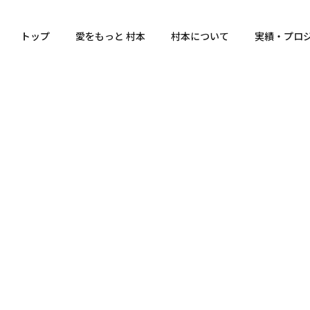
トップ
愛をもっと 村本
村本について
実績・プロ