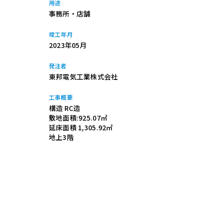
用途
事務所・店舗
竣工年月
2023年05月
発注者
東邦電気工業株式会社
工事概要
構造 RC造
敷地面積:925.07㎡
延床面積 1,305.92㎡
地上3階