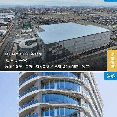
2026年02月
採
用
ＣＰＤ一宮
情
報
倉庫・工場・環境施設
／
愛知県一宮市
建築