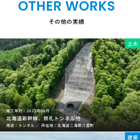
OTHER WORKS
その他の実績
土木
2025年06月
北海道新幹線、祭礼トンネル他
トンネル
／
北海道二海郡八雲町
建築