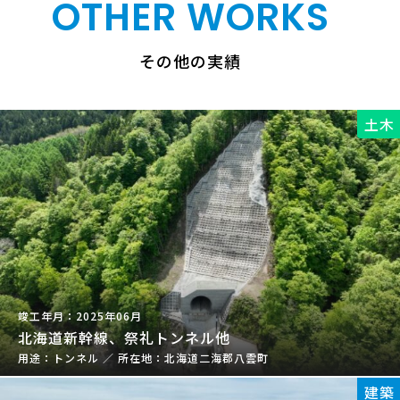
OTHER WORKS
その他の実績
土木
2025年06月
北海道新幹線、祭礼トンネル他
トンネル
／
北海道二海郡八雲町
建築