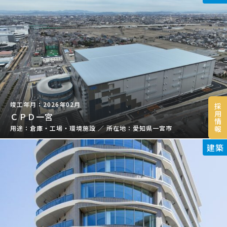
2026年02月
採
用
ＣＰＤ一宮
情
報
倉庫・工場・環境施設
／
愛知県一宮市
建築