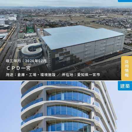
2026年02月
採
用
ＣＰＤ一宮
情
報
倉庫・工場・環境施設
／
愛知県一宮市
建築