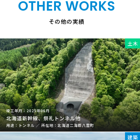
OTHER WORKS
その他の実績
土木
2025年06月
北海道新幹線、祭礼トンネル他
トンネル
／
北海道二海郡八雲町
建築