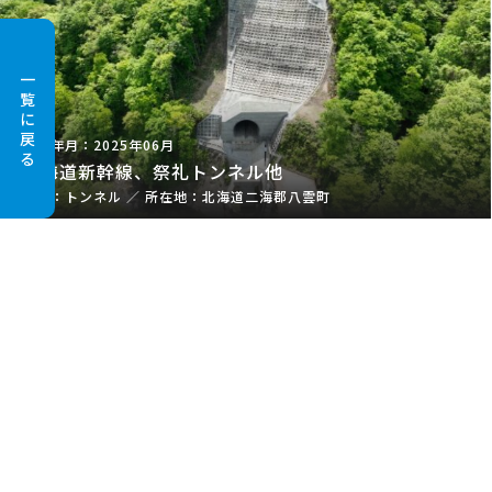
一
覧
に
戻
2025年06月
る
北海道新幹線、祭礼トンネル他
トンネル
／
北海道二海郡八雲町