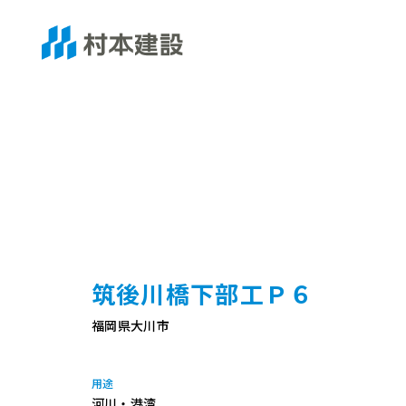
筑後川橋下部工Ｐ６
福岡県大川市
用途
河川・港湾