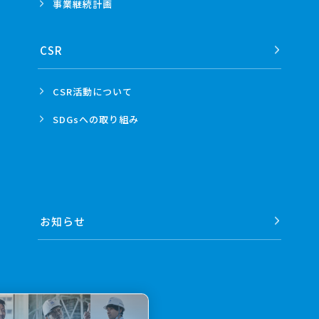
事業
継続計画
CSR
CSR活動
について
SDGsへの
取り組み
お知らせ