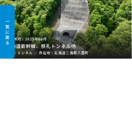
一
覧
に
戻
2025年06月
る
北海道新幹線、祭礼トンネル他
トンネル
／
北海道二海郡八雲町