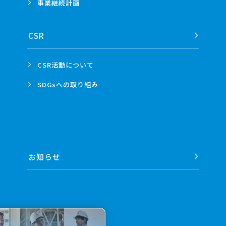
事業
継続計画
CSR
CSR活動
について
SDGsへの
取り組み
お知らせ