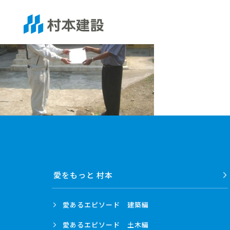
愛をもっと 村本
愛あるエピソード
建築編
愛あるエピソード
土木編