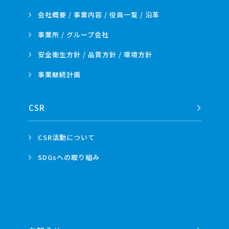
会社概要 / 事業内容 /
役員一覧 / 沿革
事業所 /
グループ会社
安全衛生方針 /
品質方針 /
環境方針
事業
継続計画
CSR
CSR活動
について
SDGsへの
取り組み