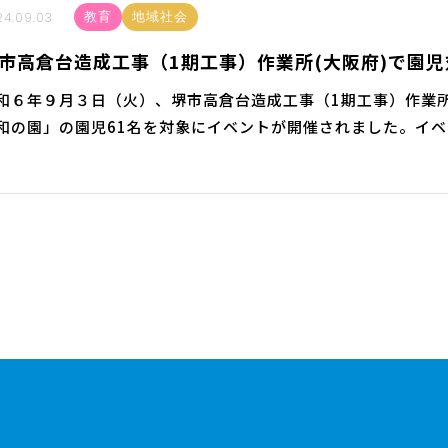
24.09.03
教育
地域社会
市高倉台造成工事（1期工事）作業所(大阪府)で園
和６年９月３日（火）、堺市高倉台造成工事（1期工事）作業
和の園」の園児61名を対象にイベントが開催されました。イ
みよう！」で、2歳から5歳の園児が1人ずつショベルカーに乗
ーの見学が行われまし