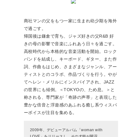
商社マンの父をもつ一家に生まれ幼少期を海外
で過ごす。
帰国後は鎌倉で育ち、ジャズ好きの父R&B 好
きの母の影響で音楽にふれあう日々を過ごす。
高校時代から本格的な音楽活動を開始。ロック
バンドを結成し、キーボード、ギター、また作
詞、作曲もはじめ、さまざまなジャンル、アー
ティストとのコラボ、作品づくりを行う。やが
てヘレン・メリルにインスパイアされ、JAZZ
の世界にも傾倒。＜TOKYOの、ため息。＞と
称される、専門家が「奇跡の声帯」と表現した
豊かな倍音と浮遊感のあふれる癒し系ウィスパ
ーボイスが注目を集める。
2009年、デビューアルバム「woman with
LOVE」をリリースし、その才能が開花。