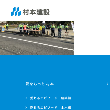
愛をもっと 村本
愛あるエピソード
建築編
愛あるエピソード
土木編