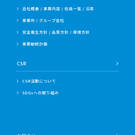
会社概要 / 事業内容 /
役員一覧 / 沿革
事業所 /
グループ会社
安全衛生方針 /
品質方針 /
環境方針
事業
継続計画
CSR
CSR活動
について
SDGsへの
取り組み