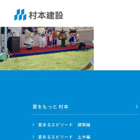
愛をもっと 村本
愛あるエピソード
建築編
愛あるエピソード
土木編