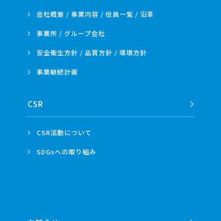
会社概要 / 事業内容 /
役員一覧 / 沿革
事業所 /
グループ会社
安全衛生方針 /
品質方針 /
環境方針
事業
継続計画
CSR
CSR活動
について
SDGsへの
取り組み