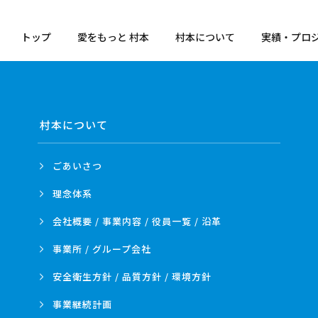
トップ
愛をもっと 村本
村本について
実績・プロ
村本について
ごあいさつ
理念体系
会社概要 / 事業内容 /
役員一覧 / 沿革
事業所 /
グループ会社
安全衛生方針 /
品質方針 /
環境方針
事業
継続計画