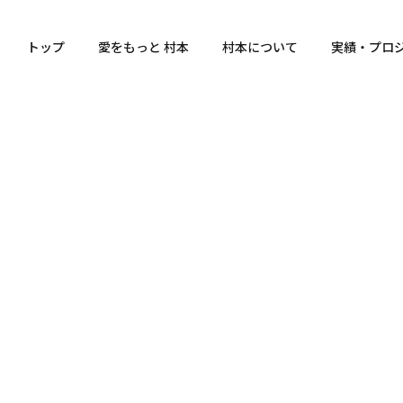
トップ
愛をもっと 村本
村本について
実績・プロ