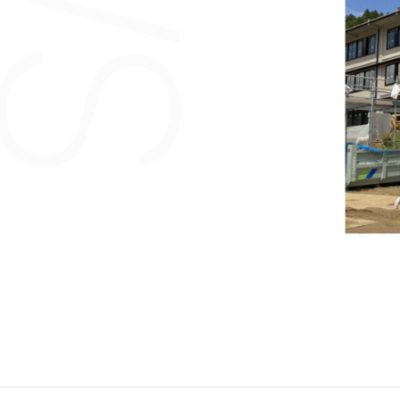
2018
2017
2016
2015
2014
2013
2012
2011
2010
2009
2008
2007
2006
2005
2004