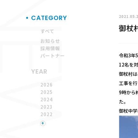
EWS
2021.05.
CATEGORY
御杖
すべて
お知らせ
採用情報
令和3年
パートナー
12名を
YEAR
御杖村は
工事を行
2026
2025
9時から
2024
た。
2023
御杖中学
2022
2021
+
2020
2019