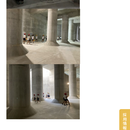
採
用
情
報